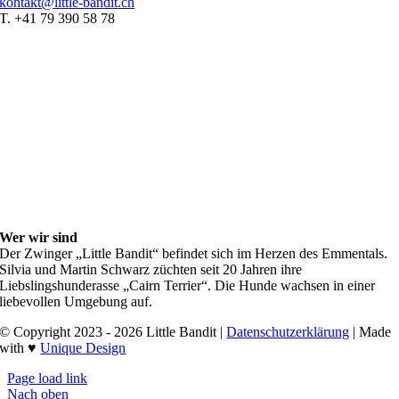
kontakt@little-bandit.ch
T. +41 79 390 58 78
Wer wir sind
Der Zwinger „Little Bandit“ befindet sich im Herzen des Emmentals.
Silvia und Martin Schwarz züchten seit 20 Jahren ihre
Liebslingshunderasse „Cairn Terrier“. Die Hunde wachsen in einer
liebevollen Umgebung auf.
© Copyright 2023 - 2026 Little Bandit |
Datenschutzerklärung
| Made
with ♥
Unique Design
Page load link
Nach oben